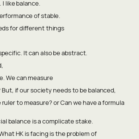
ike balance.
rmance of stable.
r different things
. It can also be abstract.
,
We can measure
ur society needs to be balanced,
to measure? or Can we have a formula
nce is a complicate stake.
s facing is the problem of