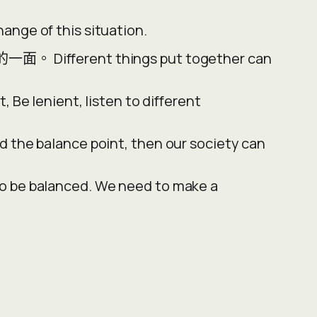
e of this situation.
erent things put together can
ient, listen to different
ance point, then our society can
e balanced. We need to make a