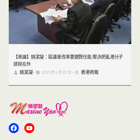
【來論】姚潔凝：區議會改革要選賢任能 堅決把亂港分子
排除在外
姚潔凝
香港商報
•
2023 年 4 月 22 日
•