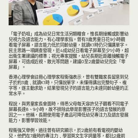
「電子奶咀」成為幼兒日常生活另類糧食，惟長期接觸或影響幼
兒視力及語言能力。有心理學家指，曾有3歲男童日花9小時觀
看電子屏幕，語言能力低於同齡幼童，就讀K1時仍只懂講單字。
民主思路一項調查發現，近4成幼兒日看電子屏幕至少1小時，超
出衞生署建議的標準；視光專家提醒，幼兒長期近距離接觸電子
屏幕，可造成近視、散光等問題，建議0至2歲嬰幼兒完全「零
屏幕」。
香港心理學會註冊心理學家程衞強表示，曾有雙職家長留意到兒
子於約3歲﹑就讀K1時，只懂說單字，未懂得講出完整句子、複
字等，遂主動求助，結果發現兒子的語言能力未達同齡幼童的正
常水平。
程說，與男童家長會面時，得悉父母每天容許兒子觀看不同電子
屏幕長達8、9小時，故不排除此舉是影響孩子的語言發展的原
因之一。他稱，長期使用電子產品可降低幼兒專注力及語言發展
能力，影響學習效能。
程衞強又舉例，過往曾有研究顯示，於2歲前有看電視的嬰幼
兒，他們在7歲時的專注力﹑學習英文生字詞量等，都比2歲前