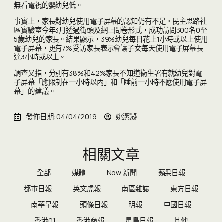
無看電視的嬰幼兒低。
事實上，家長對幼兒使用電子屏幕的認知仍有不足。民主思路社
區實驗室今年3月透過街頭及網上問卷形式，成功訪問300名0至
5歲幼兒的家長。結果顯示，39%幼兒每日花上1小時或以上使用
電子屏幕，更有7%受訪家長表示會讓子女每天使用電子屏幕長
達3小時或以上。
調查又指，分別有38%和42%家長不知道衞生署有就幼兒對電
子屏幕「應限制在一小時以內」和「睡前一小時不應使用電子屏
幕」的建議。
發佈日期:
04/04/2019
姚潔凝
相關文章
全部
媒體
Now 新聞
蘋果日報
都市日報
英文虎報
南區雜誌
東方日報
南華早報
頭條日報
明報
中國日報
香港01
香港商報
星島日報
其他