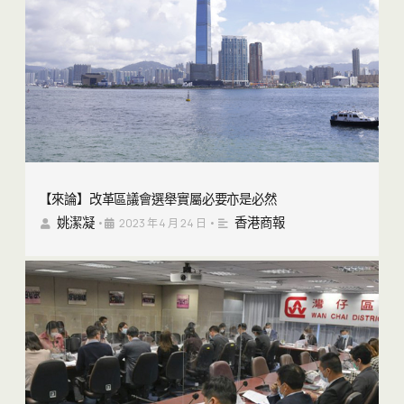
【來論】改革區議會選舉實屬必要亦是必然
姚潔凝
香港商報
•
2023 年 4 月 24 日
•