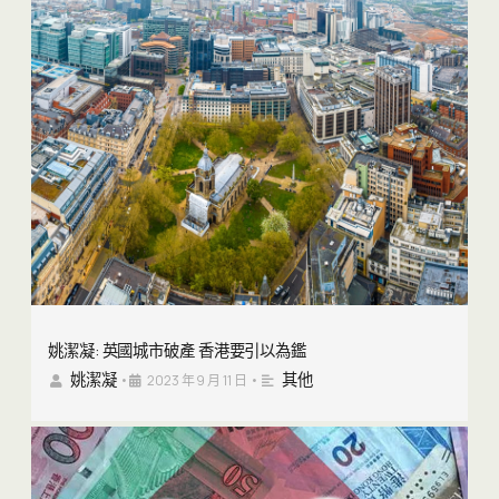
姚潔凝: 英國城市破產 香港要引以為鑑
姚潔凝
其他
•
2023 年 9 月 11 日
•