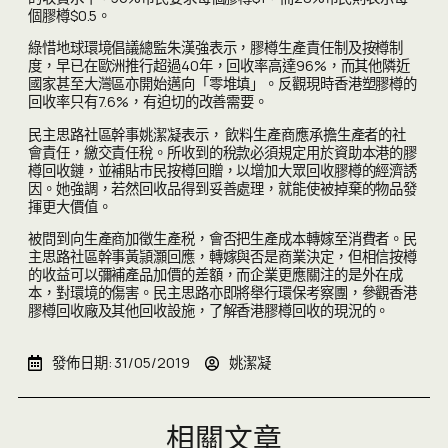
個膠樽$0.5。
綠惜地球環境倡議總監朱漢強表示，膠樽生產責任制及按樽制
度，早已在歐洲推行超過40年，回收率高達96%，而其他隣近
國家甚至大灣區亦開始邁向「零堆填」。反觀現時香港塑膠樽的
回收率只有7.6%，有迫切的改善需要。
民主思路社區幹事姚潔凝表示， 飲料生產商應承擔生產者的社
會責任，繳交責任稅。所收到的稅款必須規定用於資助本港的膠
樽回收鏈，並補貼巿民按樽回贈，以增加大眾回收膠樽的經濟誘
因。她強調，若然回收品得到妥善處理，就能使被掉棄的物品發
揮更大價值。
被問到向生產商加徵生產税，會否把生產成本轉嫁至消費者。民
主思路社區幹事黃頴灝回應，轉嫁與否是商業決定，但相信按樽
的收益可以彌補產品加價的差額，而企業更應關注的是外在成
本，對環境的傷害。民主思路亦即將舉行環保考察團，參觀香港
膠樽回收廠及其他回收設施，了解香港膠樽回收的現況的。
發佈日期:
31/05/2019
姚潔凝
相關文章