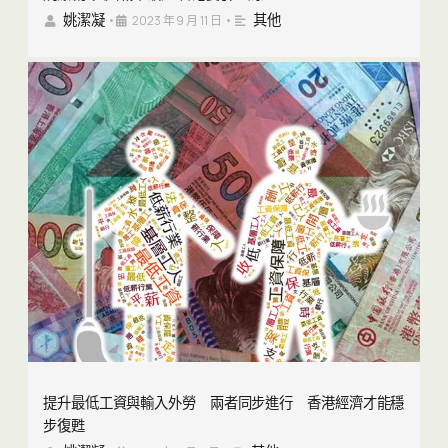
姚潔凝
其他
•
2023 年 9 月 11 日
•
提升最低工資與輸入外勞 兩者同步進行 香港經濟才能穩
步復甦