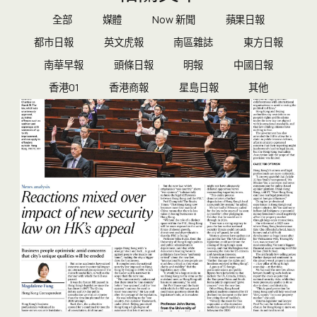
全部
媒體
Now 新聞
蘋果日報
都市日報
英文虎報
南區雜誌
東方日報
南華早報
頭條日報
明報
中國日報
香港01
香港商報
星島日報
其他