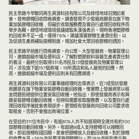
民主思路今早聯同再生資源科技有限公司及綠惜地球召開記者
會，發佈膠樽回收問卷調查。調查發現不少發展商願意在旗下物
業加裝膠樽回收機﹐但礙於收取服務費及需自行處理回收程序而
舉步為艱。綠惜地球環境倡議總監朱漢強表示，現時香港塑膠樽
的回收率不足一成，僅得7.6%，建議落實膠樽生產責任制，以
及促請生產商補貼按樽制度，增加社會大眾回收膠樽的誘因。
民主思路早前進行問卷調查，向公眾、大型發展商、物業管理公
司、連鎖超級巿場及便利店，了解對塑膠飲料容器生產者責任制
的看法，最終分別取得331名巿民及13個發展商及物業管理公
司，涉及旗下逾157個商場、19所酒店和私人屋苑的回應。然
而，連鎖超級巿場及便利店則未有回應調查。
再生資源科技有限公司董事總經理何志偉表示，近7成受訪發展
商願意在旗下物業安裝膠樽自動回收機，惟實際上發展商常以租
金問題拒絕提供位置安裝回收機。他指出，即使發展商表示有興
趣安裝膠樽自動回收機，但得知需要收取服務費，以及要自行處
理回收程序後就會表現卻步，更曾經有發展商向回收公司要求收
取租金，否則不會撥出商場位置。
在受訪的311位市民中，有逾81%人共不知道現時全港共有約100
部膠樽自動回收機。另外，有超過9成人支持膠樽可以按樽回
收，即若按樽有錢回贈，是會把膠樽放入自動回收機。對於按樽
的收費水平，56%巿民要求每個膠樽$1，而28%巿民則表示每