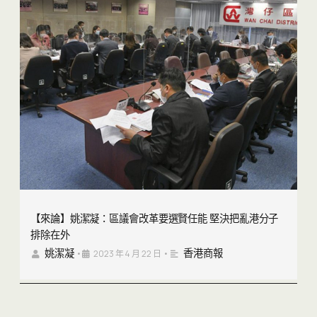
【來論】姚潔凝：區議會改革要選賢任能 堅決把亂港分子
排除在外
姚潔凝
香港商報
•
2023 年 4 月 22 日
•