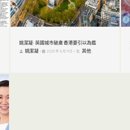
姚潔凝: 英國城市破產 香港要引以為鑑
姚潔凝
其他
•
2023 年 9 月 11 日
•