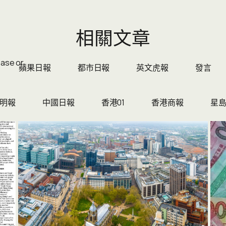
相關文章
ease or
蘋果日報
都市日報
英文虎報
發言
明報
中國日報
香港01
香港商報
星