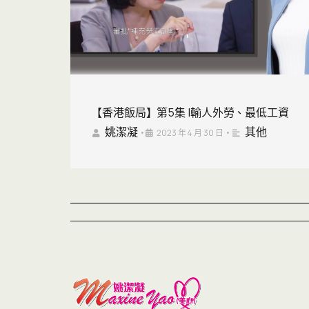
【香港飯局】第5集 |輸人外勞、最低工資
姚潔凝
其他
•
2023 年 4 月 30 日
•