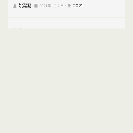
姚潔凝
2021
•
2021 年 1 月 4 日
•
(EN) 2020 Policy Address Submission – Sheung Shui
Elderly Care Centre And Mosque – From Maxine Yao
姚潔凝
2021
•
2020 年 9 月 22 日
•
(EN) 2020 Policy Address Submission – NCS Class –
From Maxine Yao
姚潔凝
2021
•
2020 年 9 月 22 日
•
(EN) Com Lab Letter To Education Bureau – Request
For NCS Class In Tin Shui Wai
姚潔凝
2020
•
2020 年 7 月 28 日
•