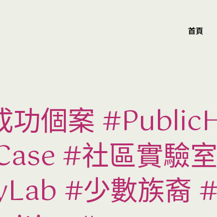
首頁
個案 #PublicH
ulCase #社區實驗
tyLab #少數族裔