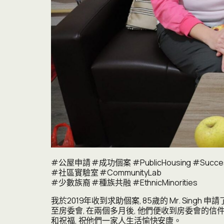
#公屋申請 #成功個案 #PublicHousing #Succes
#社區實驗室 #CommunityLab
#少數族裔 #種族共融 #EthnicMinorities
我於2019年收到求助個案, 85歲的 Mr. Sin
至房委會, 在兩個多月後, 他們便收到房委會的信
和祝福, 祝他們一家人生活愉快安康。