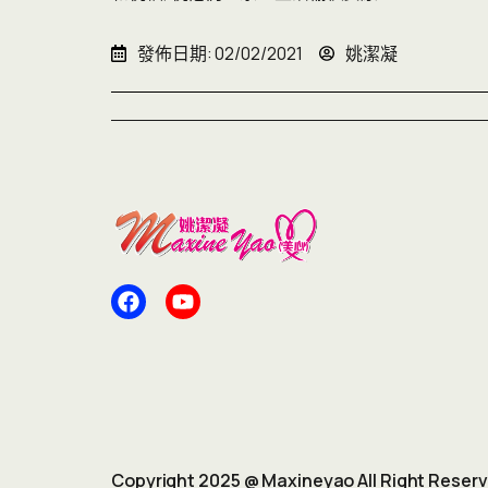
發佈日期:
02/02/2021
姚潔凝
Copyright 2025 @ Maxineyao All Right Reser