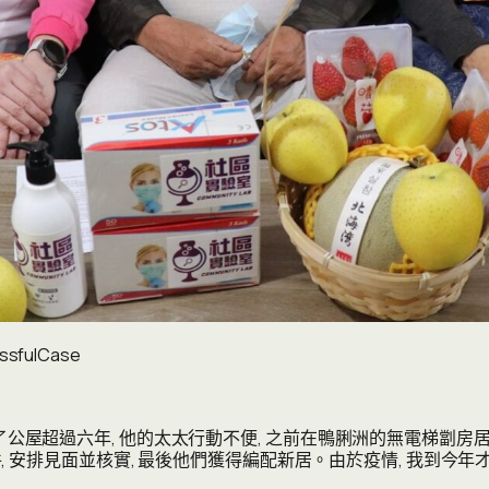
sfulCase
gh 申請了公屋超過六年, 他的太太行動不便, 之前在鴨脷洲的無電梯劏
件, 安排見面並核實, 最後他們獲得編配新居。由於疫情, 我到今