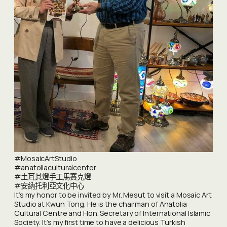
#MosaicArtStudio
#anatoliaculturalcenter
#土耳其燈手工馬賽克燈
#安納托利亞文化中心
It’s my honor to be invited by Mr. Mesut to visit a Mosaic Art
Studio at Kwun Tong. He is the chairman of Anatolia
Cultural Centre and Hon. Secretary of International Islamic
Society. It’s my first time to have a delicious Turkish