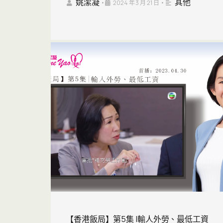
姚潔凝
其他
•
2024 年 3 月 21 日
•
【香港飯局】第5集 |輸人外勞、最低工資