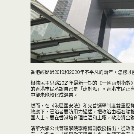
香港經歷過2019和2020年不平凡的兩年，怎
根據民主思路2021年最新一期的《一國兩制指數》報
的香港巿民承認自己是「建制派」。香港巿民正
中卻未能轉化成選票。
然而，在《港區國安法》和完善選舉制度雙重壓
效應下，管治者要防用力過猛，把政治由極右端
國人士。要在香港培育理性温和土壤，政治資金
清華大學公共管理學院李應博副教授指出，從政者「不