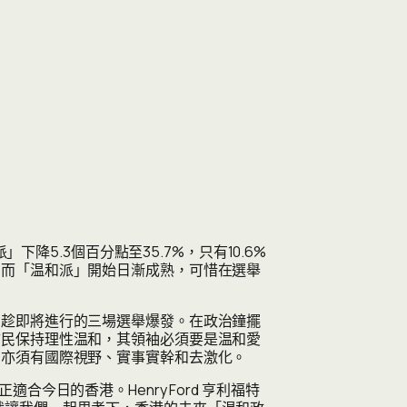
降5.3個百分點至35.7%，只有10.6%
，而「温和派」開始日漸成熟，可惜在選舉
，趁即將進行的三場選舉爆發。在政治鐘擺
巿民保持理性温和，其領袖必須要是温和愛
們亦須有國際視野、實事實幹和去激化。
日的香港。Henry Ford 亨利福特