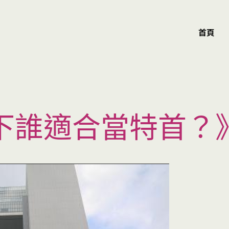
首頁
下誰適合當特首？