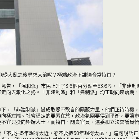
樣才能從大亂之後尋求大治呢？極端政治下誰適合當特首？
告，「温和派」巿民上升了3.6個百分點至53.6%，「非建制派」下
有走向去激化之勢。「非建制派」和「建制派」均正朝向衰落期
抑下，「非建制派」變成敢怒不敢言的隱蔽力量，他們正待時機
推向極左端。社會穩定的要素在於，政治氛圍要得到平衡，要讓
鏈不宜只投向極端人士，而特首、問責官員、選委和立法會議員
要把5年想得太近，亦不要把50年想得太遠。」這句說話正正適合今