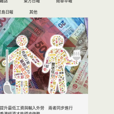
雜誌
東方日報
南華早報
星島日報
其他
提升最低工資與輸入外勞 兩者同步進行
香港經濟才能穩步復甦