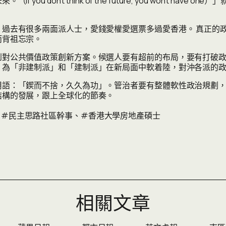
 don’t think of the future, you won’t ha
過去有很多兩面派人士，愛錢愛權愛選票多過愛香港。 真正的
而背祖忘宗。
到對公共價值政策創新方案。候選人要有超前的布局，要有打破
，為「非建制派」和「建制派」在新局面中軟着陸，對沖各派的
用語：「鍥而不捨，久久為功」。管治者要有整體軟性政治規劃
結構的發展，跟上全球化的節奏。
、
#民主思路社區幹事
、
#香港大學房地產碩士
相關文章