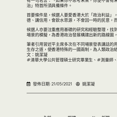
有一句名言：「如果你不思考未來，你便不會有未來。（If you
治」特首所須具備條件。
首要條件是，候選人要愛香港大於「政治利益」，
德、講信用，會飲水思源，不會因一時的民意，
候選人亦要注重應用基礎的研究和經驗整理，找
場景的模擬，為香港政治發展構建出新的路線圖
筆者引用習近平主席多次在不同場景發表講話的
生存之道，使香港特殊的一國兩制，為人類政治
文：姚潔凝
#清華大學公共管理碩士研究畢業生
、
#測量師
發佈日期:
21/05/2021
姚潔凝