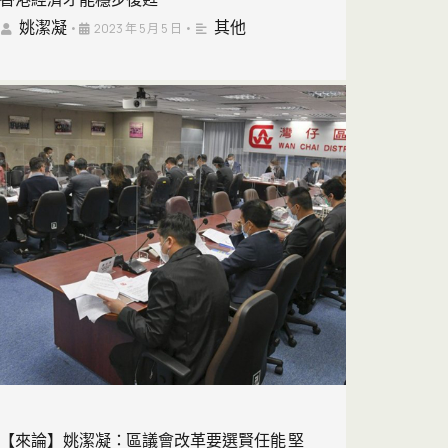
姚潔凝
其他
•
2023 年 5 月 5 日
•
【來論】姚潔凝：區議會改革要選賢任能 堅