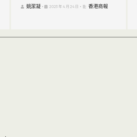
姚潔凝
香港商報
•
2023 年 4 月 24 日
•