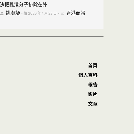
決把亂港分子排除在外
姚潔凝
香港商報
•
2023 年 4 月 22 日
•
首頁
個人百科
報告
影片
文章