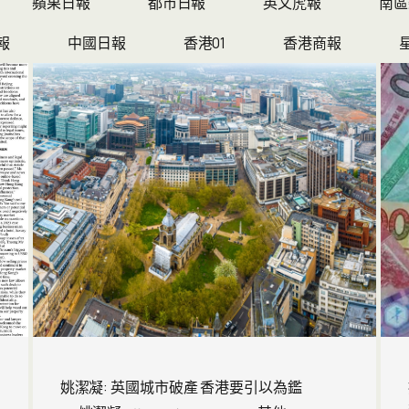
蘋果日報
都市日報
英文虎報
南區
報
中國日報
香港01
香港商報
姚潔凝: 英國城市破產 香港要引以為鑑