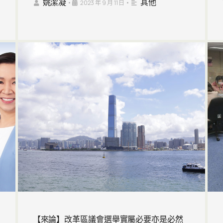
姚潔凝
其他
•
2023 年 9 月 11 日
•
【來論】改革區議會選舉實屬必要亦是必然