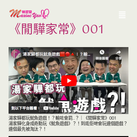
《閒驊家常》001
湯家驊都玩魷魚遊戲！？輸咗會罰…？｜《閒驊家常》001
湯家驊化身成奇勳玩《魷魚遊戲》？！到底佢哋會玩邊個遊戲？
邊個最先被淘汰？！