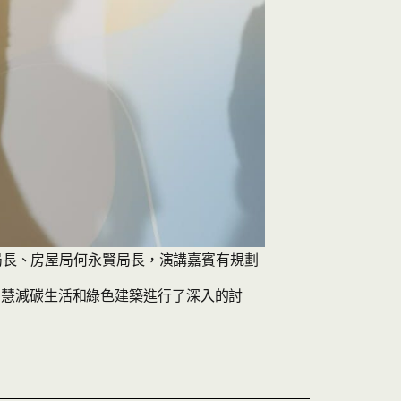
豪局長、房屋局何永賢局長，演講嘉賓有規劃
智慧減碳生活和綠色建築進行了深入的討