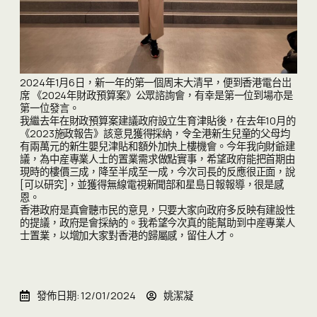
2024年1月6日，新一年的第一個周末大清早，便到香港電台岀
席 《2024年財政預算案》公眾諮詢會，有幸是第一位到場亦是
第一位發言。
我繼去年在財政預算案建議政府設立生育津貼後，在去年10月的
《2023施政報告》該意見獲得採納，令全港新生兒童的父母均
有兩萬元的新生嬰兒津貼和額外加快上樓機會。今年我向財爺建
議，為中産專業人士的置業需求做點實事，希望政府能把首期由
現時的樓價三成，降至半成至一成，今次司長的反應很正面，說
[可以研究]，並獲得無線電視新聞部和星島日報報導，很是感
恩。
香港政府是真會聽市民的意見，只要大家向政府多反映有建設性
的提議，政府是會採納的。我希望今次真的能幫助到中産專業人
士置業，以增加大家對香港的歸屬感，留住人才。
發佈日期:
12/01/2024
姚潔凝