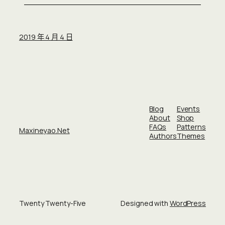
2019 年 4 月 4 日
Blog
Events
About
Shop
FAQs
Patterns
Maxineyao.net
Authors
Themes
Twenty Twenty-Five
Designed with
WordPress