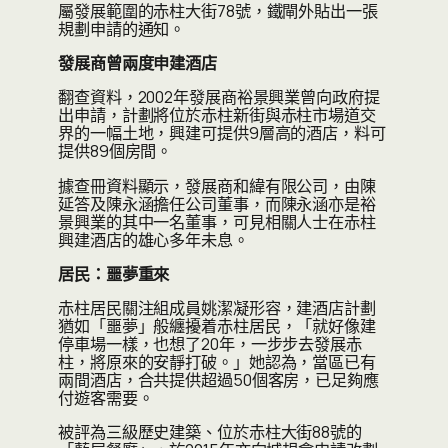
屬發展範圍的赤柱大街78號，鐵閘外貼出一張
規劃申請的通知。
發展商曾兩度申建酒店
翻查資料，2002年發展商裕景興業曾向政府提
出申請，計劃將位於赤柱新街與赤柱市場道交
界的一幅土地，興建可提供9層高的酒店，料可
提供89個房間。
據查冊資料顯示，發展商和緯有限公司，由陳
延答及陳永涵擔任公司董事，而陳永涵亦是裕
景興業的其中一名董事，可見相關人士在赤柱
興建酒店的雄心多年未息。
居民：噩夢重來
赤柱居民關注組成員姚潔凝形容，建酒店計劃
猶如「噩夢」般纏擾着赤柱居民，「就好像建
停車場一樣，也想了20年，一步步去發展赤
柱，將原來的安靜打破。」她認為，當區已有
兩間酒店，合共提供超過50個客房，已足夠應
付遊客需要。
被評為三級歷史建築、位於赤柱大街88號的