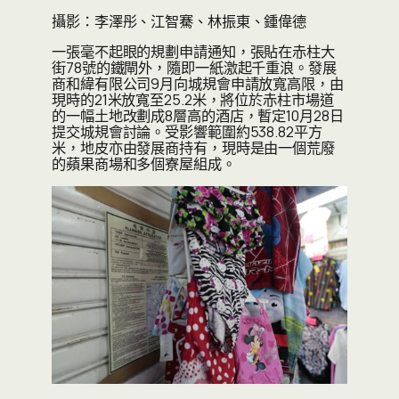
攝影：李澤彤、江智騫、林振東、鍾偉德
一張毫不起眼的規劃申請通知，張貼在赤柱大
街78號的鐵閘外，隨即一紙激起千重浪。發展
商和緯有限公司9月向城規會申請放寬高限，由
現時的21米放寬至25.2米，將位於赤柱市場道
的一幅土地改劃成8層高的酒店，暫定10月28日
提交城規會討論。受影響範圍約538.82平方
米，地皮亦由發展商持有，現時是由一個荒廢
的蘋果商場和多個寮屋組成。