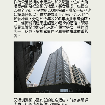
作為公營機構的市建局也加入戰團，位於大角
咀晏架街及福全街的地盤，將發展成一座樓高
23層的酒店，提供約200個房間。毗鄰一級歷史
建築灣仔藍屋，位於慶雲街5至9號、以及17至
19號地皮，分別於今年及2011年獲批申建酒店，
同一條街將興建兩座超過20層高的酒店，現場
所見無論是車路或行人路亦相當狹窄，相信酒
店一旦落成，會對當區居民和交通構成嚴重影
響。
葵涌圳邊街15至19號的旭逸酒店，前身為萬通
大廈，料落成後提供160個房間。