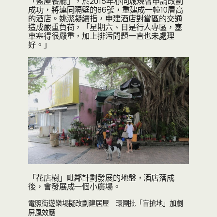
「藍屋餐廳」，於2015年亦向城規會申請改劃
成功，將連同隔壁的86號，重建成一幢10層高
的酒店。姚潔凝續指，申建酒店對當區的交通
造成嚴重負荷，「星期六、日是行人專區，塞
車塞得很嚴重，加上排污問題一直也未處理
好。」
「花店樹」毗鄰計劃發展的地盤，酒店落成
後，會發展成一個小廣場。
電照街遊樂場擬改劃建居屋 環團批「盲搶地」加劇
屏風效應