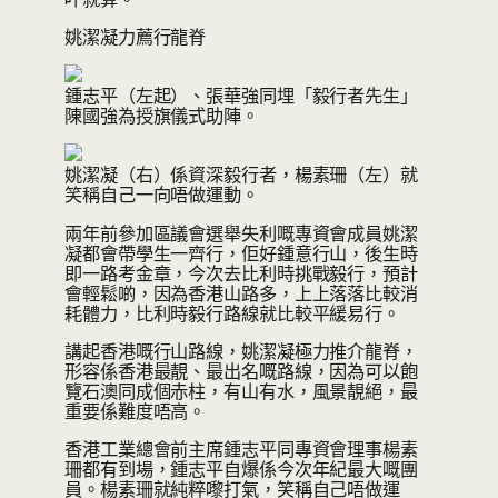
姚潔凝力薦行龍脊
鍾志平（左起）、張華強同埋「毅行者先生」
陳國強為授旗儀式助陣。
姚潔凝（右）係資深毅行者，楊素珊（左）就
笑稱自己一向唔做運動。
兩年前參加區議會選舉失利嘅專資會成員姚潔
凝都會帶學生一齊行，佢好鍾意行山，後生時
即一路考金章，今次去比利時挑戰毅行，預計
會輕鬆啲，因為香港山路多，上上落落比較消
耗體力，比利時毅行路線就比較平緩易行。
講起香港嘅行山路線，姚潔凝極力推介龍脊，
形容係香港最靚、最出名嘅路線，因為可以飽
覽石澳同成個赤柱，有山有水，風景靚絕，最
重要係難度唔高。
香港工業總會前主席鍾志平同專資會理事楊素
珊都有到場，鍾志平自爆係今次年紀最大嘅團
員。楊素珊就純粹嚟打氣，笑稱自己唔做運