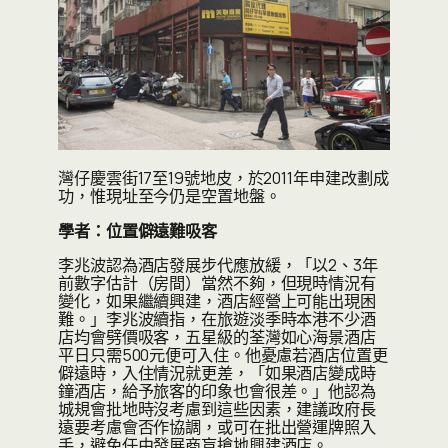
灣仔慶雲街17至19號地皮，於2011年申建改劃成
功，惟現址至今仍是空置地盤。
學者：位置僻遠難吸客
李兆波認為酒店發展步代應放緩，「以2、3年
前數字估計（房間）當然不夠，但現時情況有
變化，如果繼續興建，酒店經營上可能出現困
難。」李兆波續指，在旅遊淡季時本港不少酒
店均會劈價吸客，五星級的荃灣如心海景酒店
平日只需500元便可入住。他憂慮若酒店位置更
僻遠時，入住情況就更差，「如果酒店變成時
鐘酒店，給予旅客的印象也會很差。」他認為
城規會批地時沒考慮到這些因素，建議政府長
遠要考慮會否作協調，或可在批出營運牌照入
手，避免任由發展商盲搶地興建酒店。