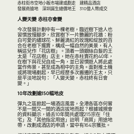
赤柱街市空地小販市場建或剷走 建精品酒店
發展商搶地 深圳誕生總價地王 310億人幣成交
人變天變
赤柱亦會變
今次發展計劃中有一棵老樹，臨近樹下途人也
習慣放慢腳步，欣賞樹下一片艷麗的花牆：粉
白可愛的繡球花、鮮麗滴紅的玫瑰和綻放的百
合在老樹下擺賣，構成一幅自然的美景，有人
稱這兒作「花店樹」。頂着一頭銀絲白髮的王
太是「花店樹」店主，她在赤柱賣花約40年，
在樹下與花兒自成一角，並已習慣遊人將此處
當作佈景，甚至成為相中的主角。面對推土機
或將現場剷起，早已經歷多次搬遷的王太，只
是平淡地說句：「人變天變，赤柱終有日會
變。」
10
年改劃逾150
幅地皮
彈丸之區掀起一場酒店風雲，全港各區亦何嘗
不是一間又一間的酒店拔地而起？根據城規會
的資料顯示，過去10年間共處理215宗在「住
宅」及「其他指定用途」註明「商貿」用途地
帶，改劃成酒店的申請，當中有164宗獲批。