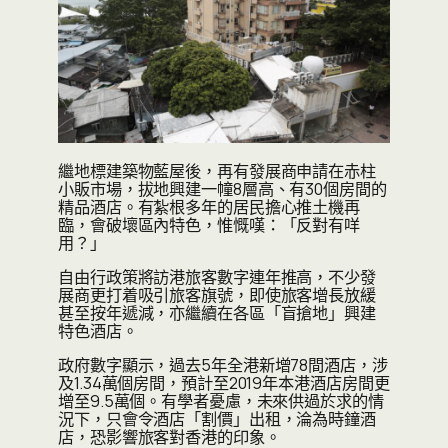
繼地標建築物藍屋後，再有發展商申請在赤柱
小販市場，拔地興建一幢8層高、有30個房間的
精品酒店。有紮根多年的居民擔心推土機再
臨，會破壞區內特色，惟慨嘆：「反對有咩
用？」
自由行政策將訪港旅客數字連年推高，不少發
展商更打着吸引旅客旗號，即使旅客增長放緩
甚至按年遞減，亦繼續在各區「盲搶地」興建
特色酒店。
政府數字顯示，過去5年全港新增78間酒店，涉
及1.34萬個房間，預計至2019年本港酒店房間更
增至9.5萬個。有學者憂慮，未來供過於求的情
況下，只會令酒店「割價」出租，淪為時鐘酒
店，恐影響旅客對香港的印象。