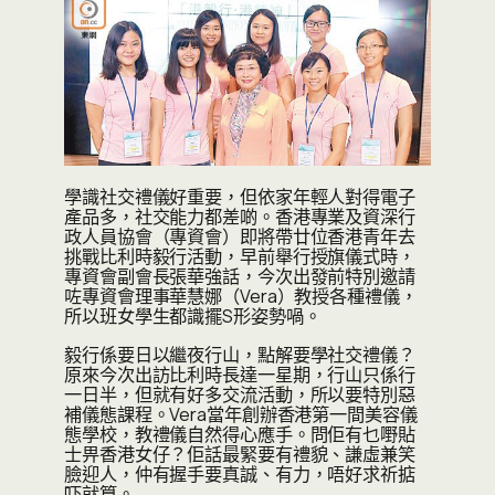
學識社交禮儀好重要，但依家年輕人對得電子
產品多，社交能力都差啲。香港專業及資深行
政人員協會（專資會）即將帶廿位香港青年去
挑戰比利時毅行活動，早前舉行授旗儀式時，
專資會副會長張華強話，今次出發前特別邀請
咗專資會理事華慧娜（Vera）教授各種禮儀，
所以班女學生都識擺S形姿勢喎。
毅行係要日以繼夜行山，點解要學社交禮儀？
原來今次出訪比利時長達一星期，行山只係行
一日半，但就有好多交流活動，所以要特別惡
補儀態課程。Vera當年創辦香港第一間美容儀
態學校，教禮儀自然得心應手。問佢有乜嘢貼
士畀香港女仔？佢話最緊要有禮貌、謙虛兼笑
臉迎人，仲有握手要真誠、有力，唔好求祈掂
吓就算。