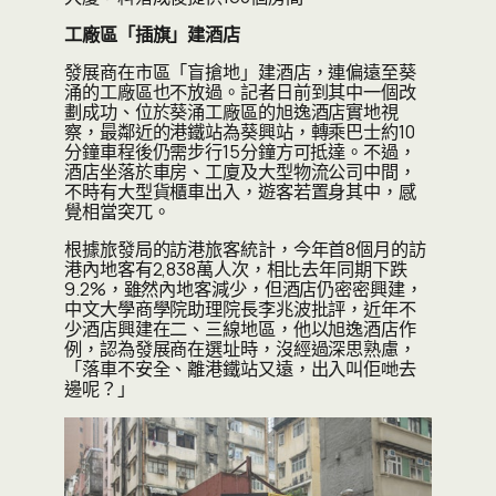
工廠區「插旗」建酒店
發展商在市區「盲搶地」建酒店，連偏遠至葵
涌的工廠區也不放過。記者日前到其中一個改
劃成功、位於葵涌工廠區的旭逸酒店實地視
察，最鄰近的港鐵站為葵興站，轉乘巴士約10
分鐘車程後仍需步行15分鐘方可抵達。不過，
酒店坐落於車房、工廈及大型物流公司中間，
不時有大型貨櫃車出入，遊客若置身其中，感
覺相當突兀。
根據旅發局的訪港旅客統計，今年首8個月的訪
港內地客有2,838萬人次，相比去年同期下跌
9.2%，雖然內地客減少，但酒店仍密密興建，
中文大學商學院助理院長李兆波批評，近年不
少酒店興建在二、三線地區，他以旭逸酒店作
例，認為發展商在選址時，沒經過深思熟慮，
「落車不安全、離港鐵站又遠，出入叫佢哋去
邊呢？」