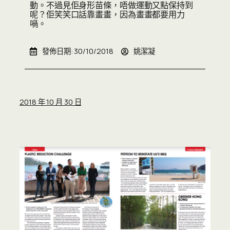
動。不過見佢身形苗條，唔做運動又點保持到
呢？佢笑笑口話靠畫畫，因為畫畫都要用力
喎。
發佈日期:
30/10/2018
姚潔凝
2018 年 10 月 30 日