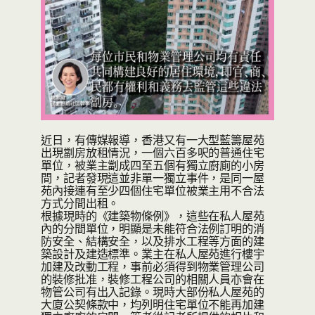
近日，有傳媒報導，香港又有一大型藍籌屋苑
出現劏房放租情況，一個六百多呎的普通住宅
單位，被業主劏成四至五個有獨立廚廁的小房
間，記者發現這並非單一獨立事件，是同一屋
苑內接連有至少四個住宅單位被業主用不合法
方式分間出租。
根據現時的《建築物條例》，這些在私人屋苑
內的分間單位，明顯是未能符合法例訂明的消
防安全、結構安全，以及排水工程等方面的建
築設計及建造標準。業主在私人屋苑進行樓宇
加建及改動工程，事前必須得到物業管理公司
的裝修批准，裝修工程公司的相關人員亦會在
物管公司有出入記錄。現時大部份私人屋苑的
大廈公契條款中，均列明住宅單位不能再加建