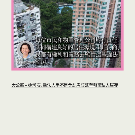
大公報 – 姚潔凝: 執法人手不足令劏房蔓延至藍籌私人屋苑