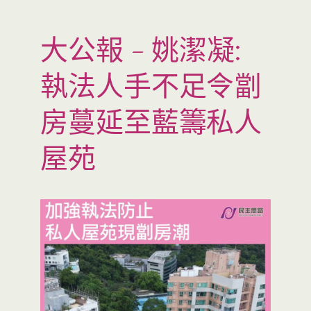
大公報 – 姚潔凝:
執法人手不足令劏
房蔓延至藍籌私人
屋苑