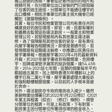
獨立廚廁的房間，筆者從記者所提供的相片和
視頻可見，在分間單位出口安裝的門已經阻礙
了住客的逃生途徑，分間單位不能通往樓宇的
出口樓梯，相信涉事單位的業主很大機會已經
觸犯《建築物條例》。
其實，每位巿民和物業管理公司均有責任共同
構建良好的居住環境，即官、商、民都有權利
和義務去監管這些違法劏房。一般業主和物業
管理公司，若發現屋苑內有其他業主違法裝
修，為了保障屋苑其他住客的安全，是有責任
向屋宇署報告相關情況。即使是普通巿民，若
發現鄰居有這類違法裝修，亦應盡公民責任向
屋宇署舉報。根據屋宇署2022年4月的最新資料
月報，於2021年屋宇署收到有關僭建、危險樓
宇、招牌或渠管滲漏等的投訴個案，達54,456
宗，2014-2021這七年間，這類的個案每年平均
都超過五萬宗，加上現時香港30年樓齡以上的
樓宇已有二萬七千幢，屋宇署要處理大量投訴
和強制驗樓驗窗個案，以目前的人手根本是疲
於奔命。
另外，違法劏房亦令政府庫房收入減少。雖然
差餉物業估價署已於2022年1月22日修訂《2021
年業主與租客（綜合）（修訂）條例》，規管
分間單位的租賃。可是上有政策，下有對策，
劏房業主因分間單位所獲得倍增的租金收入，