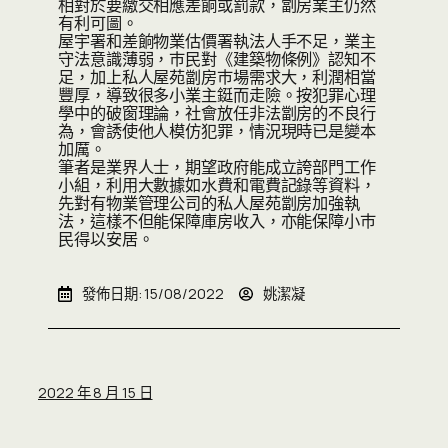
相對於要繳交相應差餉或罰款，劏房業主仍然
有利可圖。
屋宇署和差餉物業估價署執法人手不足，業主
守法意識薄弱，巿民對《建築物條例》認知不
足，加上私人屋苑劏房巿場需求大，利潤相當
豐厚，導致很多小業主鋌而走險。按犯罪心理
學中的破窗理論，社會放任非法劏房的不良行
為，會誘使他人模仿犯罪，情況現時已是變本
加厲。
筆者是業界人士，期望政府能成立誇部門工作
小組，利用大數據如水費和電費記錄等資料，
先對有物業管理公司的私人屋苑劏房加強執
法，這樣不但能保障庫房收入，亦能保障小巿
民得以安居。
發佈日期:
15/08/2022
姚潔凝
2022 年 8 月 15 日